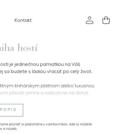
Kontakt
iha hostí
stí je jedinečnou pamiatkou na Váš
j sa budete s láskou vracať po celý život.
alitným knihárskym plátnom alebo luxusnou
orá pôsobí jemne a exkluzívne na dotyk.
teriály zabezpečujú nielen krásny vzhľad,
Každý kus je precízne ručne spracovaný s
 POPIS
vrchnej doske je umiestnená metalická
ga zo svadobného oznámenia, čo dodáva
me pozrieť si podstránku vzorkovníkov, kde si môžete
ntatívny charakter. Personalizácia vytvára
v a razieb.