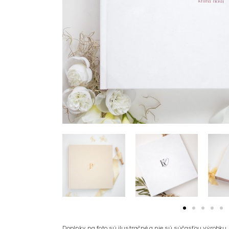
Doplnky na foto sú ilustračné a nie sú súčasťou výrobku.