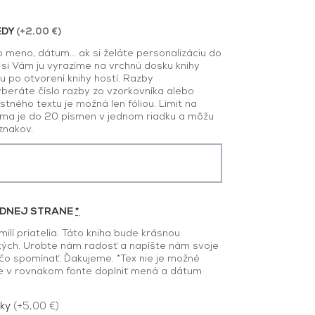
EDY
(+2,00 €)
 meno, dátum... ak si želáte personalizáciu do
si Vám ju vyrazíme na vrchnú dosku knihy
u po otvorení knihy hostí. Razby
beráte číslo razby zo vzorkovníka alebo
stného textu je možná len fóliou. Limit na
sma je do 20 písmen v jednom riadku a môžu
znakov.
ODNEJ STRANE
*
 milí priatelia. Táto kniha bude krásnou
ých. Urobte nám radosť a napíšte nám svoje
čo spomínať. Ďakujeme. *Tex nie je možné
me v rovnakom fonte doplniť mená a dátum
uky
(+5,00 €)