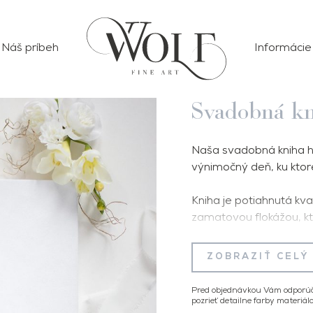
Náš príbeh
Informácie
Svadobná kn
Naša svadobná kniha ho
výnimočný deň, ku ktore
Kniha je potiahnutá kv
zamatovou flokážou, kt
Starostlivo vybrané ma
ale aj dlhú životnosť. 
ZOBRAZIŤ CELÝ
dôrazom na detail. Na 
razba nápisu alebo lo
Pred objednávkou Vám odporúča
knihe osobitý a repreze
pozrieť detailne farby materiálo