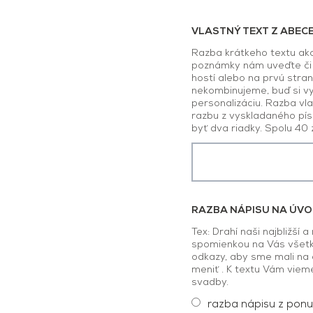
VLASTNÝ TEXT Z ABEC
Razba krátkeho textu ako
poznámky nám uveďte či 
hostí alebo na prvú stran
nekombinujeme, buď si vy
personalizáciu. Razba vla
razbu z vyskladaného pí
byť dva riadky. Spolu 40 
RAZBA NÁPISU NA ÚV
Tex: Drahí naši najbližší a
spomienkou na Vás všetk
odkazy, aby sme mali na 
meniť . K textu Vám vie
svadby.
razba nápisu z pon