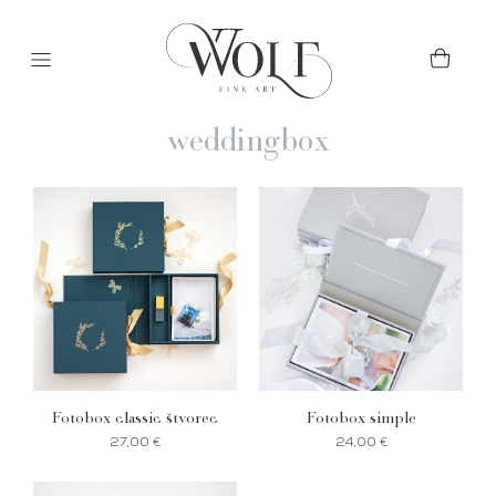
weddingbox
Fotobox classic štvorec
Fotobox simple
27,00
€
24,00
€