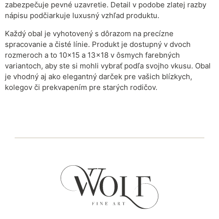
zabezpečuje pevné uzavretie. Detail v podobe zlatej razby
nápisu podčiarkuje luxusný vzhľad produktu.
Každý obal je vyhotovený s dôrazom na precízne
spracovanie a čisté línie. Produkt je dostupný v dvoch
rozmeroch a to 10×15 a 13×18 v ôsmych farebných
variantoch, aby ste si mohli vybrať podľa svojho vkusu. Obal
je vhodný aj ako elegantný darček pre vašich blízkych,
kolegov či prekvapením pre starých rodičov.