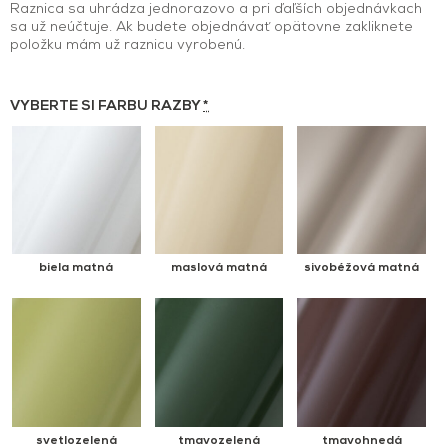
Raznica sa uhrádza jednorazovo a pri ďaľších objednávkach
sa už neúčtuje. Ak budete objednávať opätovne zakliknete
položku mám už raznicu vyrobenú.
VYBERTE SI FARBU RAZBY
*
biela matná
maslová matná
sivobéžová matná
svetlozelená
tmavozelená
tmavohnedá