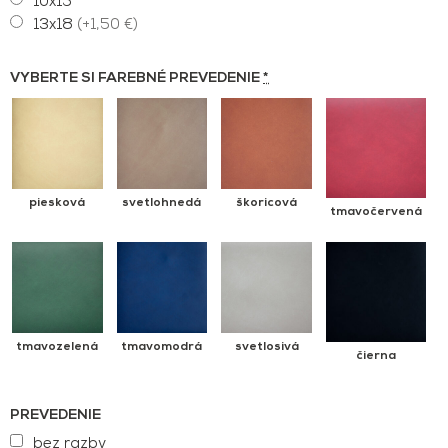
10x15
13x18
(+1,50 €)
VYBERTE SI FAREBNÉ PREVEDENIE
*
piesková
svetlohnedá
škoricová
tmavočervená
tmavozelená
tmavomodrá
svetlosivá
čierna
PREVEDENIE
bez razby