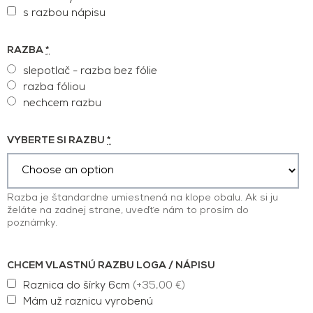
s razbou nápisu
RAZBA
*
slepotlač - razba bez fólie
razba fóliou
nechcem razbu
VYBERTE SI RAZBU
*
Razba je štandardne umiestnená na klope obalu. Ak si ju
želáte na zadnej strane, uveďťe nám to prosím do
poznámky.
CHCEM VLASTNÚ RAZBU LOGA / NÁPISU
Raznica do šírky 6cm
(+35,00 €)
Mám už raznicu vyrobenú