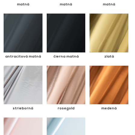
matná
matná
matná
antracitová matná
čierna matná
zlatá
strieborná
rosegold
medená